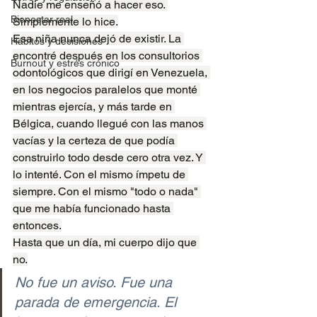
Nadie me enseñó a hacer eso. 
Bienestar real
Simplemente lo hice.
Esa niña nunca dejó de existir. La 
Hábitos y decisiones
encontré después en los consultorios 
Burnout y estrés crónico
odontológicos que dirigí en Venezuela, 
en los negocios paralelos que monté 
mientras ejercía, y más tarde en 
Bélgica, cuando llegué con las manos 
vacías y la certeza de que podía 
construirlo todo desde cero otra vez. Y 
lo intenté. Con el mismo ímpetu de 
siempre. Con el mismo "todo o nada" 
que me había funcionado hasta 
entonces.
Hasta que un día, mi cuerpo dijo que 
no.
No fue un aviso. Fue una 
parada de emergencia. El 