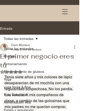
Entrada
Todas las entradas
Clem Montero
Todas las entradas
4 may
3 min de lectura
El primer negocio eres
Mindset
tú
Entrenamiento
Entrenamiento de gluteos
Obtuvo NaN de 5 estrellas.
Tenía siete años y mis colores de lápiz 
Yoga
desaparecían de mi mochila con una 
yoga force & flow
regularidad sospechosa. No los perdía. 
Los vendía. A mis compañeros de 
Vida Saludable
clase, a cambio de las golosinas que 
Alimentación Alfa
mis padres no me querían comprar. 
Estrés y regulación