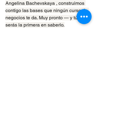
Angelina Bachevskaya , construimos 
contigo las bases que ningún curso de 
negocios te da. Muy pronto — y tú 
serás la primera en saberlo.
Clemencia Montero | Experta en 
prevención del burnout y liderazgo 
personal | Enfoque ACT y abordaje 
somático | Fundadora de ALFA Inside
🎙 
Podcast: 
Conversaciones ALFA
 🌐 
www.alfainside.com
estrés crónico
burnout
regulación emocional
sistema nervioso
desarrollo personal
gestión del estrés
bienestar emocional
burnout mujeres
autoliderazgo
terapia ACT
liderazgo personal
flexibilidad psicológica
emprendimiento consciente
toma de decisiones
claridad mental
coaching emocional
psicología del emprendimiento