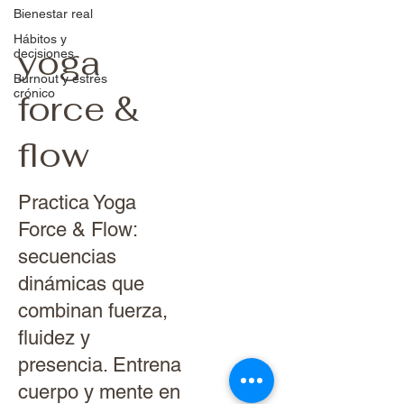
Bienestar real
Hábitos y
yoga
decisiones
Burnout y estrés
crónico
force &
flow
Practica Yoga
Force & Flow:
secuencias
dinámicas que
combinan fuerza,
fluidez y
presencia. Entrena
cuerpo y mente en