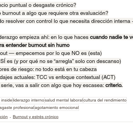
cio puntual o desgaste crónico?
 burnout a algo que requiere otra evaluación?
o resolver con control lo que necesita dirección interna
iderazgo empieza ahí: en lo que haces 
cuando nadie te v
ra entender burnout sin humo
nout — empecemos por lo que NO es (esta)
SÍ es (y por qué no se “arregla” solo con descanso)
ores de riesgo: no todo está en tu cabeza
dajes actuales: TCC vs enfoque contextual (ACT)
serie, vas a salir con algo que hoy escasea: 
criterio.
a inside
liderazgo interno
salud mental laboral
cultura del rendimiento
sgaste profesional
agotamiento emocional
ación
Burnout y estrés crónico