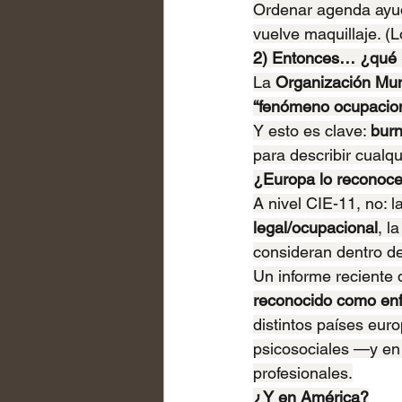
Ordenar agenda ayud
vuelve maquillaje. (
2) Entonces… ¿qué 
La 
Organización Mun
“fenómeno ocupacion
Y esto es clave: 
burn
para describir cualqu
¿Europa lo reconoc
A nivel CIE-11, no: 
legal/ocupacional
, l
consideran dentro de
Un informe reciente
reconocido como en
distintos países eur
psicosociales —y e
profesionales.
¿Y en América?