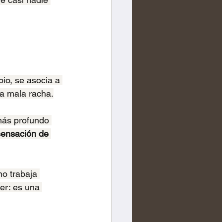
o, se asocia a 
na mala racha.
más profundo 
sensación de 
o trabaja 
er: es una 