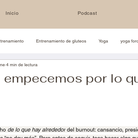
Inicio
Podcast
trenamiento
Entrenamiento de gluteos
Yoga
yoga for
ene
4 min de lectura
ulación
Bienestar real
Hábitos y decisiones
Burnout y 
: empecemos por lo q
trellas.
ho 
de lo que hay alrededor
 del burnout: cansancio, presió
e “no doy más”. Pero antes de seguir, toca hacer algo qu