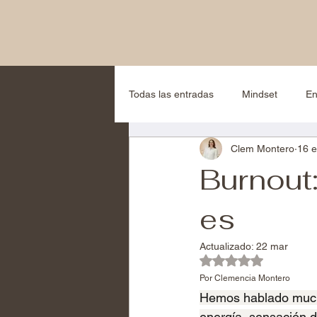
Todas las entradas
Mindset
En
Clem Montero
16 
Alimentación Alfa
Estrés y reg
Burnout
es
Actualizado:
22 mar
Obtuvo NaN de 5 es
Por Clemencia Montero
Hemos hablado muc
energía, sensación d