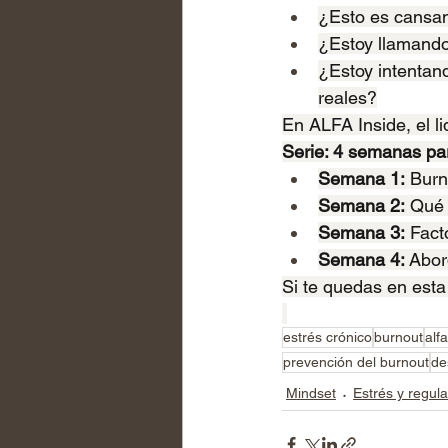
¿Esto es cansan
¿Estoy llamando
¿Estoy intentand
reales?
En ALFA Inside, el l
Serie: 4 semanas pa
Semana 1:
 Bur
Semana 2:
 Qué 
Semana 3:
 Fact
Semana 4:
 Abor
Si te quedas en esta 
estrés crónico
burnout
alf
prevención del burnout
de
Mindset
Estrés y regul