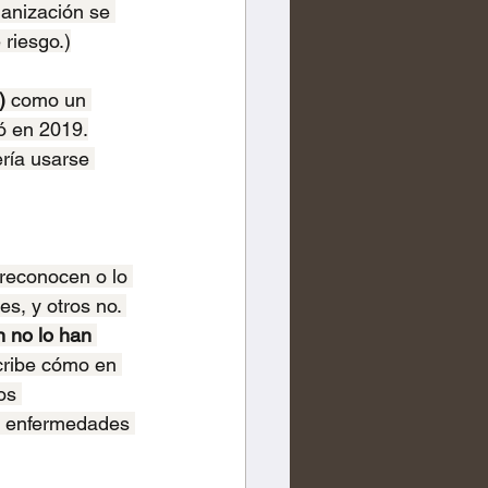
ganización se 
 riesgo.)
)
 como un 
ó en 2019.
ría usarse 
reconocen o lo 
s, y otros no. 
 no lo han 
cribe cómo en 
os 
o enfermedades 