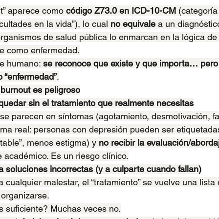
ut” aparece como 
código Z73.0 en ICD-10-CM
 (categorí
ultades en la vida”), lo cual 
no equivale
 a un diagnósti
organismos de salud pública lo enmarcan en la lógica de
ue como enfermedad.
je humano: 
se reconoce que existe y que importa… pero n
o “enfermedad”
.
 burnout es peligroso
 quedar sin el tratamiento que realmente necesitas
se parecen en síntomas (agotamiento, desmotivación, fal
ema real: personas con depresión pueden ser etiquetad
table”, menos estigma) y 
no recibir la evaluación/abord
 académico. Es un riesgo clínico.
a soluciones incorrectas (y a culparte cuando fallan)
a cualquier malestar, el “tratamiento” se vuelve una lista d
 organizarse.
s suficiente? Muchas veces no.