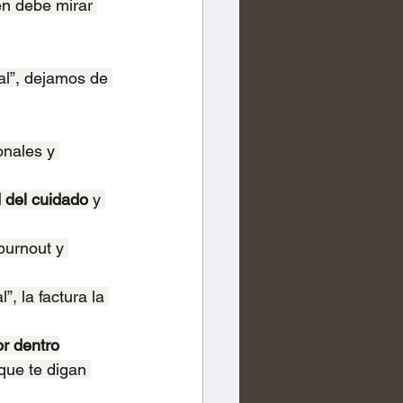
én debe mirar 
al”, dejamos de 
onales y 
d del cuidado
 y 
burnout y 
, la factura la 
or dentro
que te digan 