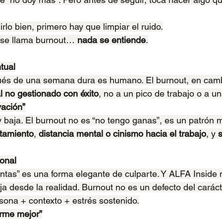
irlo bien, primero hay que limpiar el ruido.
se llama burnout… 
nada se entiende
.
tual
és de una semana dura es humano. El burnout, en cambi
al no gestionado con éxito
, no a un pico de trabajo o a u
vación”
 baja. El burnout no es “no tengo ganas”, es un patrón 
tamiento
, 
distancia mental o cinismo hacia el trabajo
, y 
sonal
ntas” es una forma elegante de culparte. Y ALFA Inside n
ja desde la realidad. Burnout no es un defecto del caráct
rsona + contexto + estrés sostenido.
arme mejor”