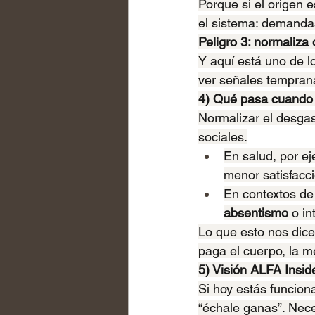
Porque si el origen e
el sistema: demandas
Peligro 3: normaliza 
Y aquí está uno de l
ver señales tempran
4) Qué pasa cuando
Normalizar el desgas
sociales.
En salud, por ej
menor satisfacci
En contextos de 
absentismo
 o i
Lo que esto nos dice 
paga el cuerpo, la m
5) Visión ALFA Inside
Si hoy estás funcion
“échale ganas”. Nece