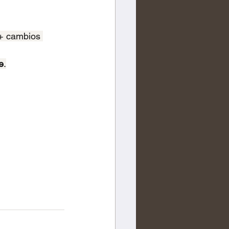
 + cambios 
e
.