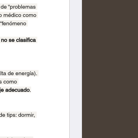
a de “problemas 
co médico como 
 “fenómeno 
o se clasifica 
ta de energía). 
as como 
aje adecuado
.
e tips: dormir, 