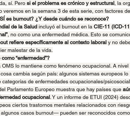
a, sí. Pero 
si el problema es crónico y estructural
, la or
Lo veremos en la semana 3 de esta serie, con factores de
SÍ es burnout? ¿Y desde cuándo se reconoce?
dial de la Salud
 incluyó el burnout en la 
CIE-11 (ICD-11
al”
, no como una enfermedad médica. Esto se comunic
out refiere específicamente al contexto laboral
 y no debe
ier malestar de la vida.
e como “enfermedad”?
la OMS lo mantiene como fenómeno ocupacional. A nivel 
a cosa cambia según país: algunos sistemas europeos lo 
 categorías de enfermedades ocupacionales/psicosociale
 del Parlamento Europeo muestra que hay países que 
aún
fermedad ocupacional
. Y un informe de ETUI (2024) des
opeos ciertos trastornos mentales relacionados con riesg
n algunos casos burnout— pueden ser reconocidos com