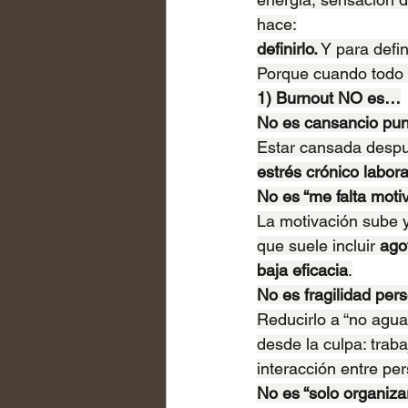
hace:
definirlo.
 Y para defin
Porque cuando todo 
1) Burnout NO es…
No es cansancio pun
Estar cansada despu
estrés crónico labor
No es “me falta moti
La motivación sube y
que suele incluir 
ago
baja eficacia
.
No es fragilidad per
Reducirlo a “no agua
desde la culpa: traba
interacción entre pe
No es “solo organiz