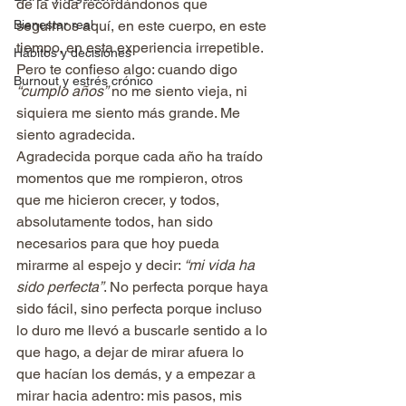
de la vida recordándonos que 
Bienestar real
seguimos aquí, en este cuerpo, en este 
tiempo, en esta experiencia irrepetible. 
Hábitos y decisiones
Pero te confieso algo: cuando digo 
Burnout y estrés crónico
“cumplo años”
 no me siento vieja, ni 
siquiera me siento más grande. Me 
siento agradecida.
Agradecida porque cada año ha traído 
momentos que me rompieron, otros 
que me hicieron crecer, y todos, 
absolutamente todos, han sido 
necesarios para que hoy pueda 
mirarme al espejo y decir: 
“mi vida ha 
sido perfecta”
. No perfecta porque haya 
sido fácil, sino perfecta porque incluso 
lo duro me llevó a buscarle sentido a lo 
que hago, a dejar de mirar afuera lo 
que hacían los demás, y a empezar a 
mirar hacia adentro: mis pasos, mis 