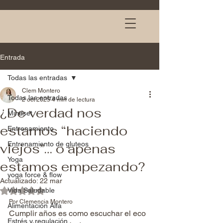
Entrada
Todas las entradas
Clem Montero
Todas las entradas
2 oct 2025
4 min de lectura
¿De verdad nos
Mindset
estamos “haciendo
Entrenamiento
Entrenamiento de gluteos
viejos”… o apenas
Yoga
estamos empezando?
yoga force & flow
Actualizado:
22 mar
Vida Saludable
Obtuvo NaN de 5 estrellas.
Por Clemencia Montero
Alimentación Alfa
Cumplir años es como escuchar el eco 
Estrés y regulación