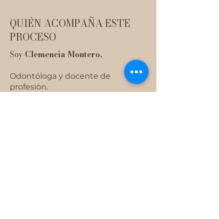
QUIÉN ACOMPAÑA ESTE
PROCESO
Soy
Clemencia Montero.
Odontóloga y docente de
profesión.
Coach y consultora en prevención
de burnout y estrés crónico.
Mi propia reconversión profesional
me llevó a profundizar en las
terapias contextuales y el
acompañamiento somático,
integrando ciencia, cuerpo y
experiencia vivida.
Acompaño a profesionales y