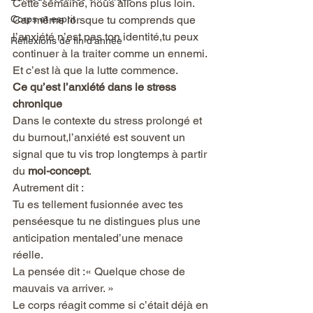
Cette semaine, nous allons plus loin.
Corps et esprit
Car même lorsque tu comprends que 
l’anxiété n’est pas ton identité,tu peux 
Réflexions de fin d’année
continuer à la traiter comme un ennemi.
Et c’est là que la lutte commence.
Ce qu’est l’anxiété dans le stress 
chronique
Dans le contexte du stress prolongé et 
du burnout,l’anxiété est souvent un 
signal que tu vis trop longtemps à partir 
du 
moi-concept
.
Autrement dit :
Tu es tellement fusionnée avec tes 
penséesque tu ne distingues plus une 
anticipation mentaled’une menace 
réelle.
La pensée dit :« Quelque chose de 
mauvais va arriver. »
Le corps réagit comme si c’était déjà en 