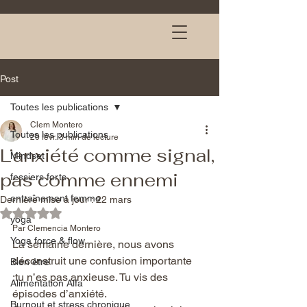
Post
Toutes les publications
Clem Montero
Toutes les publications
20 févr.
3 min de lecture
L’anxiété comme signal,
Mindset
pas comme ennemi
fessiers forts
entraînement femme
Dernière mise à jour :
22 mars
Noté NaN étoiles sur 5.
yoga
Par Clemencia Montero
Yoga force & flow
La semaine dernière, nous avons 
déconstruit une confusion importante 
Bien être
:tu n’es pas anxieuse. Tu vis des 
Alimentation Alfa
épisodes d’anxiété.
Burnout et stress chronique