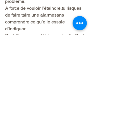
problème.
À force de vouloir l’éteindre,tu risques 
de faire taire une alarmesans 
comprendre ce qu’elle essaie 
d’indiquer.
Peut-être que tu n’étais pas fragile.Peut-
être que ton système essayait de te 
protéger.
Ouverture de la série
Ceci est la deuxième semaine d’une 
série en quatre partiespour comprendre 
l’anxiété dans le contexte du stress 
chronique et du burnout.
La semaine prochaine, nous parlerons 
de ce qui se passelorsque l’évitement 
devient un mode de fonctionnement.
Si en lisant tu t’es dit :« Peut-être que je 
me bats contre quelque chose qui 
essayait de m’aider »,alors nous 