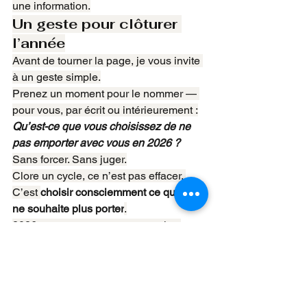
une information.
Un geste pour clôturer 
l’année
Avant de tourner la page, je vous invite 
à un geste simple.
Prenez un moment pour le nommer — 
pour vous, par écrit ou intérieurement :
Qu’est-ce que vous choisissez de ne 
pas emporter avec vous en 2026 ?
Sans forcer. Sans juger.
Clore un cycle, ce n’est pas effacer. 
C’est 
choisir consciemment ce que l’on 
ne souhaite plus porter
.
2026 ne commence pas avec plus 
d’exigence. Il commence avec plus de 
vérité.
Et chez 
ALFA Inside
, c’est cela le socle 
: continuer à être pleinement soi, avec 