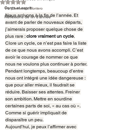
Noté NaN étoiles sur 5.
Corps et esprit
Par Clemencia Montero
Nous arrivons à la fin de l’année. Et 
Réflexions de fin d’année
avant de parler de nouveaux départs, 
j’aimerais proposer quelque chose de 
plus rare : 
clore vraiment un cycle
.
Clore un cycle, ce n’est pas faire la liste 
de ce que nous avons accompli. C’est 
avoir le courage de nommer ce que 
nous ne voulons plus continuer à porter.
Pendant longtemps, beaucoup d’entre 
nous ont intégré une idée dangereuse : 
que pour aller mieux, il faudrait se 
réduire. Baisser ses attentes. Freiner 
son ambition. Mettre en sourdine 
certaines parts de soi, « au cas où ».
Comme si guérir impliquait de 
disparaître un peu.
Aujourd’hui, je peux l’affirmer avec 