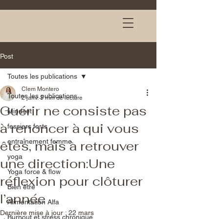
Post
Toutes les publications
Clem Montero
Toutes les publications
2 janv.
3 min de lecture
Guérir ne consiste pas
Mindset
à renoncer à qui vous
fessiers forts
entraînement femme
êtes, mais à retrouver
yoga
une direction:Une
Yoga force & flow
réflexion pour clôturer
Bien être
l’année
Alimentation Alfa
Dernière mise à jour :
22 mars
Burnout et stress chronique