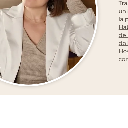
Tra
uni
la 
Hab
de 
dol
Hoy
com