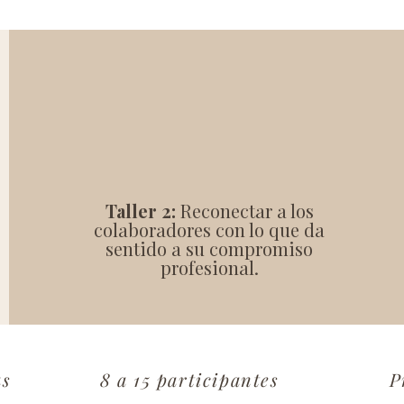
Taller 2:
Reconectar a los
colaboradores con lo que da
sentido a su compromiso
profesional.
as
8 a 15 participantes
P