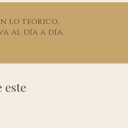
n lo teórico,
va al día a día.
e este