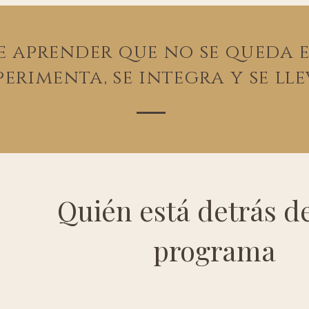
 aprender que no se queda e
perimenta, se integra y se lle
Quién está detrás d
programa